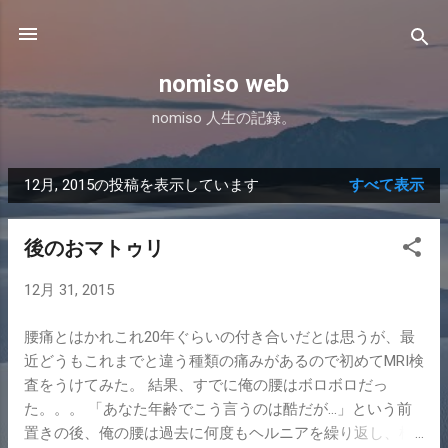
スキップしてメイン コンテンツに移動
nomiso web
nomiso 人生の記録。
12月, 2015の投稿を表示しています
すべて表示
投
稿
後のおマトゥリ
12月 31, 2015
腰痛とはかれこれ20年ぐらいの付き合いだとは思うが、最
近どうもこれまでと違う種類の痛みがあるので初めてMRI検
査をうけてみた。 結果、すでに俺の腰はボロボロだっ
た。。。 「あなた年齢でこう言うのは酷だが...」という前
置きの後、俺の腰は過去に何度もヘルニアを繰り返し、椎