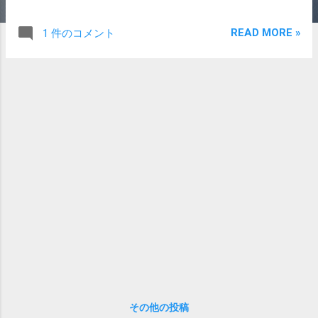
間板の中にある髄液が無い状態。という事実を先生は俺に
告げた。 通常、背骨と背骨の間には椎間板というクッショ
READ MORE »
1 件のコメント
ンがあるが、その役目を果たしていないヤツが3つほどある
らしい。それにより一番下の背骨に至っては変形してしま
っている。との事。そして今後は高いところから飛び降り
たり、激しいスポーツは厳禁。これからは腰をいたわって
生きていきなさい。という事と、最後にこれは治らないと
いう事も付け加えた。 病気では無いが、10年前の網膜閉塞
症以来のなかなかの宣告レベル。正直凹んだ。 子供がもう
少し大きくなったら登山でも始めようかと思ったが、難し
いのかもしれない。 クヨクヨしてもしょうがないので、以
下の対策を立てた。 クッション性の高い靴を履く。 とにか
く荷物を軽くする。 パソコン(1.3kg)は持ち歩かない。出張
以外はiPadのみ。 出張はキャリーを使う。 これ以上体重を
増やさない。できればもう少し減らす。 念のため、別の病
院でも診察してもらう。 靴は先生のアドバイス。アーロン
チェアなどの高い椅子の方がいいのかと聞いたら、あんま
り関係無いと笑われた。ただ、筋肉で補おうと筋トレした
その他の投稿
ら絶対にダメだと言われた。 2015年は最後の最後で予想外