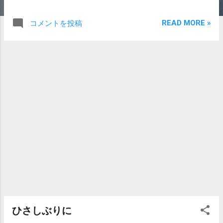
たことがあるが、相変わらず人が多い。 お
化け屋敷の受付の人が、どこから見てもア
READ MORE »
コメントを投稿
ッチ系の人だった。 というのはここだけの
話だ。 入り口で怯ませる気か。 ふと、巨大
迷路に入りたくなったので、入ってみた。
雨にぬれて、墨で書いたであろう字が、垂
れているところが趣深い。 大人３００円。
良いプライシングだ。。。 入ってみたが、
期待を裏切らず、巨大でもなく、迷うこと
もなかった。 ただの「路」である。 むし
ろ、この「だまされた感」が放生会。 迷路
を出ながら、入り口のおじさんに聞こえる
ように、 大声で「いやー迷った！迷っ
た！」と言いながらで出てきたのは、俺の
優しさだ。 お参りをして、ビールや、イカ
焼きや、佐世保バーガーなどを食い、帰
宅。 今年も変わらない良い祭りだ。
ひさしぶりに