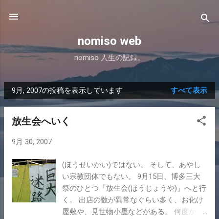
スキップしてメイン コンテンツに移動
nomiso web
nomiso 人生の記録。
9月, 2007の投稿を表示しています
すべて表示
投
稿
放生会へいく
9月 30, 2007
(ほうせいかい)ではない。 そして、あやし
い宗教団体でもない。 9月15日、博多三大
祭のひとつ「放生会(ほうじょうや)」へと行
く。 出店の数が異常なぐらい多く、お化け
屋敷や、見世物小屋などがある。 何度か来